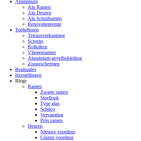
Aluminium
Alu Ramen
Alu Deuren
Alu Schuiframen
Renovatiepremie
Toebehoren
Terrasoverkapping
Screens
Rolluiken
Vliegenramen
Aluminium gevelbekleding
Zonneschermen
Realisaties
Herstellingen
Blogs
Ramen
Zwarte ramen
Steellook
Type glas
Schüco
Vervanging
Prijs ramen
Deuren
Nieuwe voordeur
Glazen voordeur