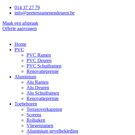
014 37 27 79
info@peetersramenendeuren.be
Maak een afspraak
Offerte aanvragen
Home
PVC
PVC Ramen
PVC Deuren
PVC Schuiframen
Renovatiepremie
Aluminium
Alu Ramen
Alu Deuren
Alu Schuiframen
Renovatiepremie
Toebehoren
Terrasoverkapping
Screens
Rolluiken
Vliegenramen
Aluminium gevelbekleding