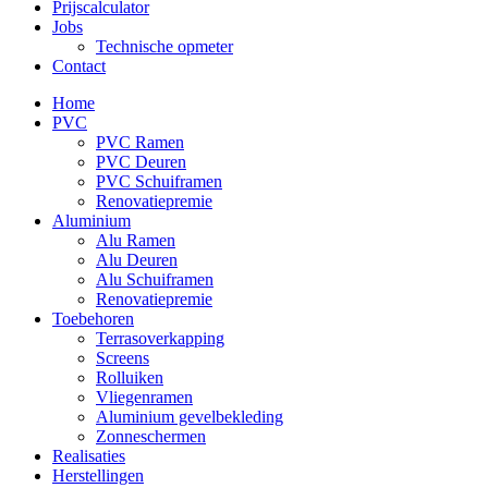
Prijscalculator
Jobs
Technische opmeter
Contact
Home
PVC
PVC Ramen
PVC Deuren
PVC Schuiframen
Renovatiepremie
Aluminium
Alu Ramen
Alu Deuren
Alu Schuiframen
Renovatiepremie
Toebehoren
Terrasoverkapping
Screens
Rolluiken
Vliegenramen
Aluminium gevelbekleding
Zonneschermen
Realisaties
Herstellingen