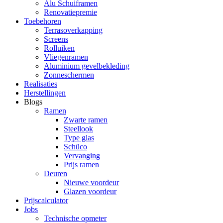
Alu Schuiframen
Renovatiepremie
Toebehoren
Terrasoverkapping
Screens
Rolluiken
Vliegenramen
Aluminium gevelbekleding
Zonneschermen
Realisaties
Herstellingen
Blogs
Ramen
Zwarte ramen
Steellook
Type glas
Schüco
Vervanging
Prijs ramen
Deuren
Nieuwe voordeur
Glazen voordeur
Prijscalculator
Jobs
Technische opmeter