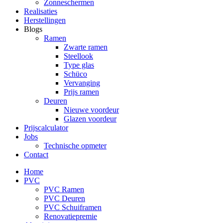
Zonneschermen
Realisaties
Herstellingen
Blogs
Ramen
Zwarte ramen
Steellook
Type glas
Schüco
Vervanging
Prijs ramen
Deuren
Nieuwe voordeur
Glazen voordeur
Prijscalculator
Jobs
Technische opmeter
Contact
Home
PVC
PVC Ramen
PVC Deuren
PVC Schuiframen
Renovatiepremie